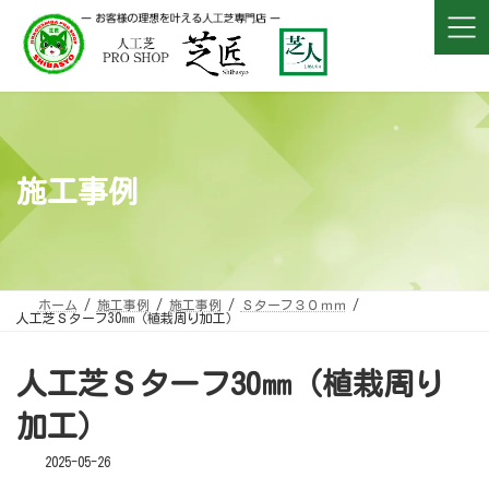
コ
ナ
ン
ビ
テ
ゲ
ン
ー
ツ
シ
へ
ョ
ス
ン
キ
に
ッ
移
プ
動
施工事例
ホーム
施工事例
施工事例
Ｓターフ３０ｍｍ
人工芝Ｓターフ30㎜（植栽周り加工）
人工芝Ｓターフ30㎜（植栽周り
加工）
2025-05-26