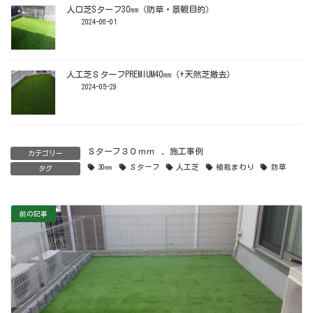
人口芝Sターフ30㎜（防草・景観目的）
2024-06-01
人工芝ＳターフPREMIUM40㎜（+天然芝撤去）
2024-05-29
Ｓターフ３０ｍｍ
、
施工事例
カテゴリー
30㎜
Ｓターフ
人工芝
植栽まわり
防草
タグ
前の記事