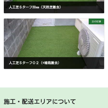
人工芝Ｓターフ30㎜（天然芝撤去）
2025-04-19
次の記事
人工芝ＳターフＯ２（+植栽撤去）
2025-06-03
施工・配送エリアについて