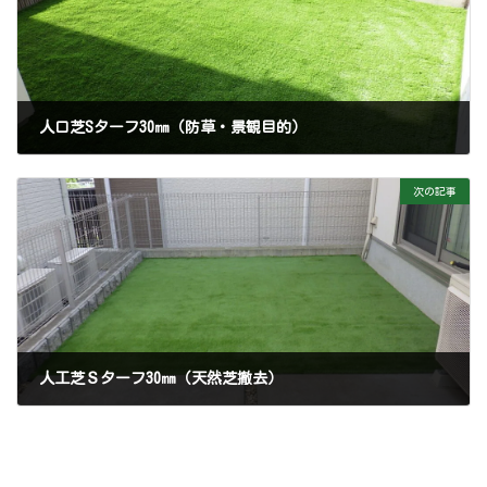
人口芝Sターフ30㎜（防草・景観目的）
2024-06-01
次の記事
人工芝Ｓターフ30㎜（天然芝撤去）
2025-04-19