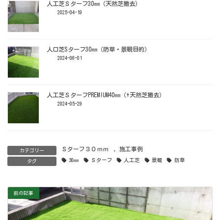
人工芝Ｓターフ30㎜（天然芝撤去）
2025-04-19
人口芝Sターフ30㎜（防草・景観目的）
2024-06-01
人工芝ＳターフPREMIUM40㎜（+天然芝撤去）
2024-05-29
Ｓターフ３０ｍｍ
、
施工事例
カテゴリー
30㎜
Ｓターフ
人工芝
景観
防草
タグ
前の記事