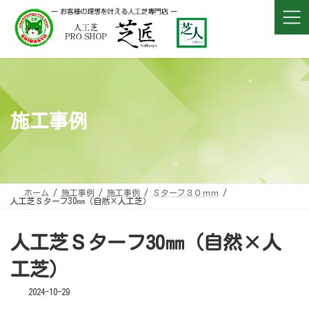
コ
ナ
ン
ビ
テ
ゲ
ン
ー
ツ
シ
へ
ョ
ス
ン
キ
に
ッ
移
プ
動
施工事例
ホーム
施工事例
施工事例
Ｓターフ３０ｍｍ
人工芝Ｓターフ30㎜（自然×人工芝）
人工芝Ｓターフ30㎜（自然×人
工芝）
2024-10-29