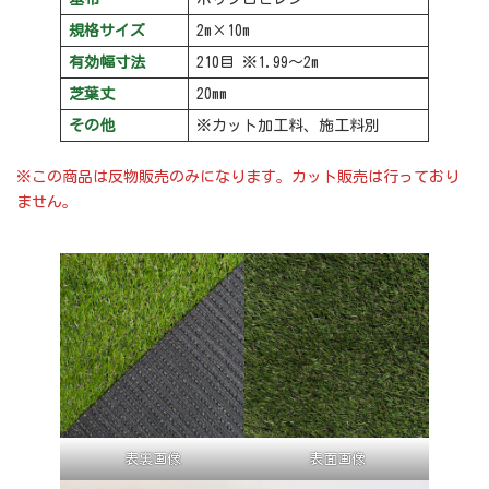
規格サイズ
2m×10m
有効幅寸法
210目 ※1.99～2m
芝葉丈
20mm
その他
※カット加工料、施工料別
※この商品は反物販売のみになります。
カット販売は行っており
ません。
表裏画像
表面画像