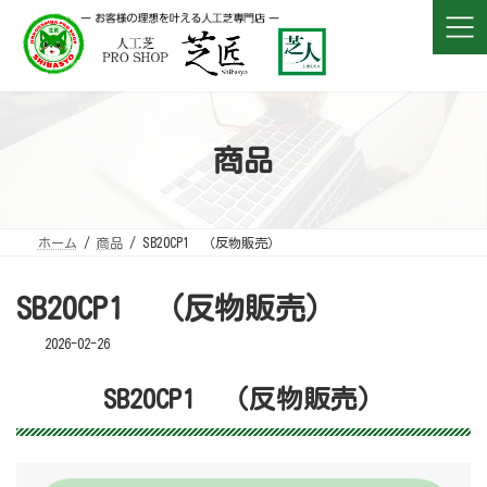
コ
ナ
ン
ビ
テ
ゲ
ン
ー
ツ
シ
へ
ョ
ス
ン
キ
に
ッ
移
プ
動
商品
ホーム
商品
SB20CP1 （反物販売）
SB20CP1 （反物販売）
2026-02-26
SB20CP1 （反物販売）